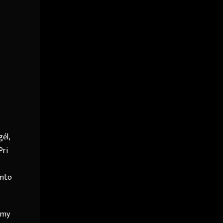
gél,
Pri
omto
sumy