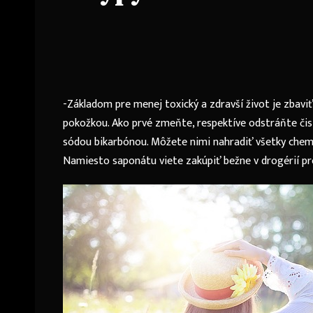
-Základom pre menej toxický a zdravší život je zbavi
pokožkou. Ako prvé zmeňte, respektíve odstráňte čis
sódou bikarbónou. Môžete nimi nahradiť všetky chemiká
Namiesto saponátu viete zakúpiť bežne v drogérií pr