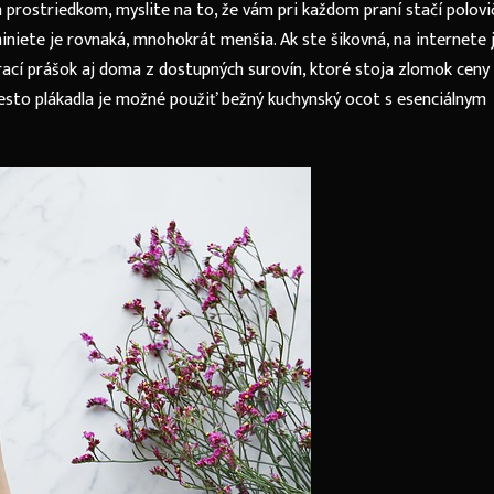
prostriedkom, myslite na to, že vám pri každom praní stačí polovi
iniete je rovnaká, mnohokrát menšia. Ak ste šikovná, na internete 
cí prášok aj doma z dostupných surovín, ktoré stoja zlomok ceny
sto plákadla je možné použiť bežný kuchynský ocot s esenciálnym