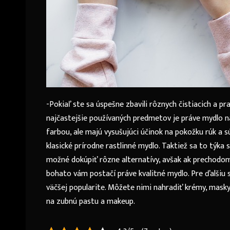
-Pokiaľ ste sa úspešne zbavili rôznych čistiacich a pr
najčastejšie používaných predmetov je práve mydlo n
farbou, ale majú vysušujúci účinok na pokožku rúk a
klasické prírodne rastlinné mydlo. Taktiež sa to týka 
možné dokúpiť rôzne alternatívy, avšak ak prechodom
bohato vám postačí práve kvalitné mydlo. Pre ďalšiu s
väčšej popularite. Môžete nimi nahradiť krémy, mask
na zubnú pastu a makeup.