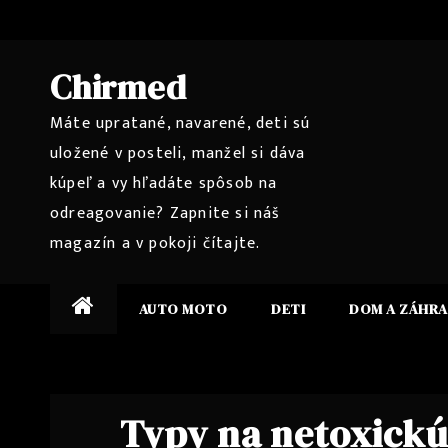
Skip
to
content
Chirmed
Máte upratané, navarené, deti sú
uložené v posteli, manžel si dáva
kúpeľ a vy hľadáte spôsob na
odreagovanie? Zapnite si náš
magazín a v pokoji čítajte.
AUTO MOTO
DETI
DOM A ZÁHR
Typy na netoxick