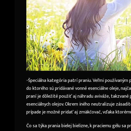
-Špeciálna kategória patrí praniu. Veľmi používaným p
do ktorého sú pridávané vonné esenciálne oleje, najč
praní je dôležité použiť aj náhradu aviváže, takzvané
esenciálnych olejov. Okrem iného neutralizuje zásadi
prípade je možné pridať aj zmäkčovač, vďaka ktorému
Čo sa týka prania bielej bielizne, k praciemu gélu sa 