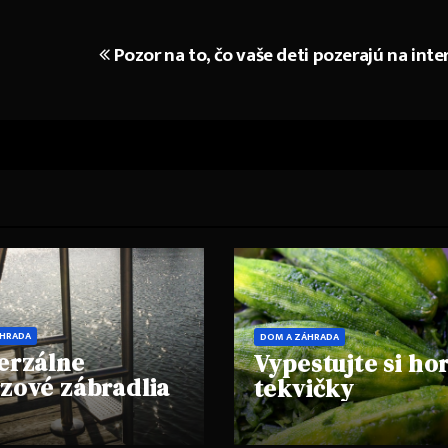
Pozor na to, čo vaše deti pozerajú na inte
ÁHRADA
DOM A ZÁHRADA
erzálne
Vypestujte si ho
zové zábradlia
tekvičky
o v čom
ívajú ich