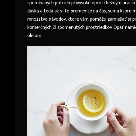
spomínaných potrieb privysoké oproti bežným pracím 
dávka a teda ak si to premeníte na čas, suma ktorú m
množstvo návodov, ktoré vám pomôžu zamiešať si pra
komerčných či spomenutých prostriedkov. Opäť namie
olejom