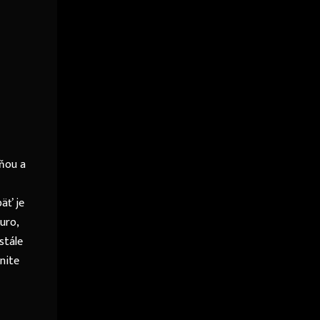
ôňou a
päť je
uro,
stále
nite