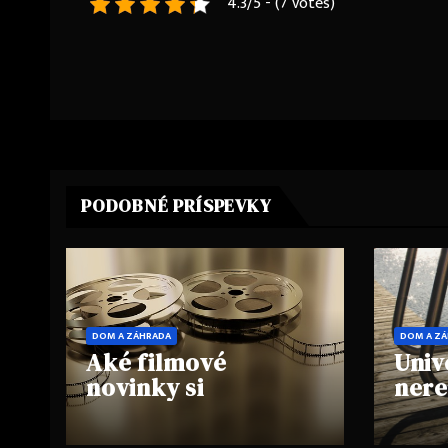
4.3/5 - (7 votes)
Navigace
pro
příspěvek
PODOBNÉ PRÍSPEVKY
DOM A ZÁHRADA
DOM A Z
Aké filmové
Univ
novinky si
nere
nemôžete nechať
aleb
ujsť?
spoč