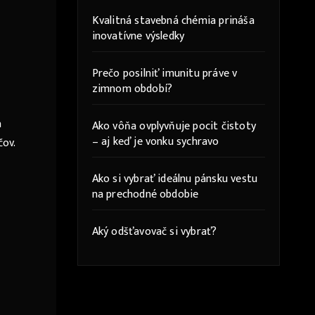
Kvalitná stavebná chémia prináša
inovatívne výsledky
Prečo posilniť imunitu práve v
zimnom období?
a
Ako vôňa ovplyvňuje pocit čistoty
– aj keď je vonku sychravo
čov.
Ako si vybrať ideálnu pánsku vestu
na prechodné obdobie
Aký odšťavovač si vybrať?