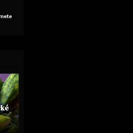
rnete
rké