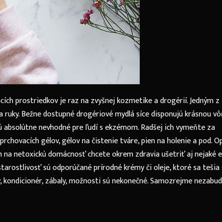
acích prostriedkov je raz na zvyšnej kozmetike a drogérií. Jedným z
a ruky. Bežne dostupné drogériové mydlá síce disponujú krásnou v
 sú absolútne nevhodné pre ľudí s ekzémom. Radšej ich vymeňte za
sprchovacích gélov, gélov na čistenie tváre, pien na holenie a pod. O
 na netoxickú domácnosť chcete okrem zdravia ušetriť aj nejaké e
tarostlivosť sú odporúčané prírodné krémy či oleje, ktoré sa tešia 
y, kondicionér, zábaly, možnosti sú nekonečné. Samozrejme nezabud