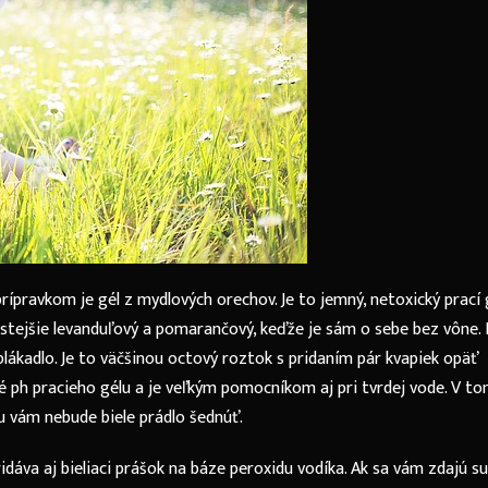
rípravkom je gél z mydlových orechov. Je to jemný, netoxický prací 
astejšie levanduľový a pomarančový, keďže je sám o sebe bez vône. 
 plákadlo. Je to väčšinou octový roztok s pridaním pár kvapiek opäť
té ph pracieho gélu a je veľkým pomocníkom aj pri tvrdej vode. V t
 vám nebude biele prádlo šednúť.
pridáva aj bieliaci prášok na báze peroxidu vodíka. Ak sa vám zdajú 