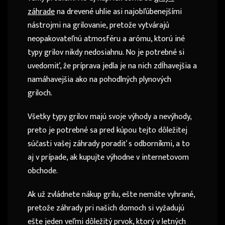
záhrade
na drevené uhlie asi najobľúbenejšími
nástrojmi na grilovanie, pretože vytvárajú
neopakovateľnú atmosféru a arómu, ktorú iné
typy grilov nikdy nedosiahnu. No je potrebné si
uvedomiť, že príprava jedla je na nich zdĺhavejšia a
namáhavejšia ako na pohodlných plynových
griloch.
Všetky typy grilov majú svoje výhody a nevýhody,
preto je potrebné sa pred kúpou tejto dôležitej
súčasti vašej záhrady poradiť s odborníkmi, a to
aj v prípade, ak kupujte výhodne v internetovom
obchode.
Ak už zvládnete nákup grilu, ešte nemáte vyhrané,
pretože záhrady pri našich domoch si vyžadujú
ešte jeden veľmi dôležitý prvok, ktorý v letných