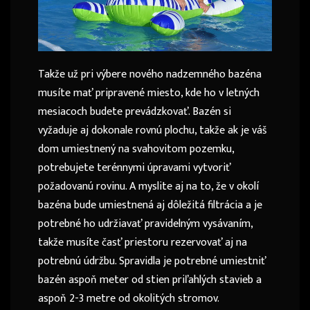
Takže už pri výbere nového nadzemného bazéna
musíte mať pripravené miesto, kde ho v letných
mesiacoch budete prevádzkovať. Bazén si
vyžaduje aj dokonale rovnú plochu, takže ak je váš
dom umiestnený na svahovitom pozemku,
potrebujete terénnymi úpravami vytvoriť
požadovanú rovinu. A myslite aj na to, že v okolí
bazéna bude umiestnená aj dôležitá filtrácia a je
potrebné ho udržiavať pravidelným vysávaním,
takže musíte časť priestoru rezervovať aj na
potrebnú údržbu. Spravidla je potrebné umiestniť
bazén aspoň meter od stien priľahlých stavieb a
aspoň 2-3 metre od okolitých stromov.