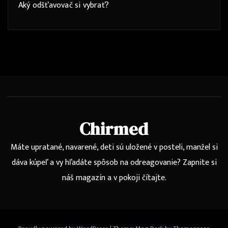
Aký odšťavovač si vybrať?
Chirmed
Máte upratané, navarené, deti sú uložené v posteli, manžel si
dáva kúpeľ a vy hľadáte spôsob na odreagovanie? Zapnite si
náš magazín a v pokoji čítajte.