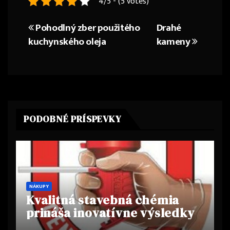
4/5 - (5 votes)
Pohodlný zber použitého
Drahé
Navigace
kuchynského oleja
kameny
pro
příspěvek
PODOBNÉ PRÍSPEVKY
NÁKUPY
Kvalitná stavebná chémia
prináša inovatívne výsledky