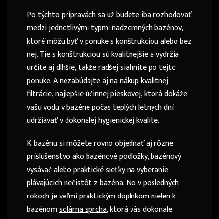
Po týchto prípravách sa už budete iba rozhodovať
medzi jednotlivými typmi nadzemných bazénov,
ktoré môžu byť v ponuke s konštrukciou alebo bez
nej. Tie s konštrukciou sú kvalitnejšie a vydržia
určite aj dlhšie, takže radšej siahnite po tejto
ponuke. A nezabúdajte aj na nákup kvalitnej
filtrácie, najlepšie účinnej pieskovej, ktorá dokáže
vašu vodu v bazéne počas teplých letných dní
udržiavať v dokonalej hygienickej kvalite.
K bazénu si môžete rovno objednať aj rôzne
príslušenstvo ako bazénové podložky, bazénový
vysávač alebo praktické sieťky na vyberanie
plávajúcich nečistôt z bazéna. No v posledných
rokoch je veľmi praktickým doplnkom nielen k
bazénom
solárna sprcha
, ktorá vás dokonale