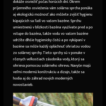
dokáže osviežiť počas horúcich dní. Okrem
príjemného osvieženia vám solárna sprcha ponúka
aj ekologickú možnosť ako môžete zvýšiť hygienu
kúpajúcich sa ľudí vo vašom bazéne. Sprchu
umiestnenú v blízkosti bazéna využívate pred a po
vstupe do bazéna, takže vodu vo vašom bazéne
udržíte dlhšie hygienicky čistú a po vykúpaní v
bazéne sa môže každý opláchnuť ohriatou vodou
zo solárnej sprchy. Tieto sprchy sú v ponuke v
rôznych veľkostiach zásobníka vody, ktorý sa
ohrieva pomocou solárneho ohrevu. Navyše majú
veľmi modernú konštrukciu a dizajn, takže sa
hodia aj do záhrad nových moderných
novostavieb.