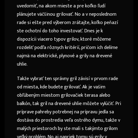
uvedomiť, na akom mieste a pre koľko ľudí
plánujete väčšinou grilovať. No a v neposlednom
rade si ešte pred výberom zrátajte, koľko peňazí
ste ochotní do toho investovať. Dnes je k
dispozícii viacero typov grilov, ktoré môžeme
rozdeliť podľa rôznych kritérií, pričom ich delíme
najmä na elektrické, plynové a grily na drevené
uhlie.
Takže vybrať ten správny gril závisí v prvom rade
od miesta, kde budete grilovať. Ak je vašim
obľúbeným miestom grilovačiek terasa alebo
balkón, tak gril na drevené uhlie môžete vylúčiť. Pri
príprave pahreby potrebnej na prípravu jedla sa
dostáva do prostredia veľa ostrého dymu, takže v
malých priestoroch by ste mali s takýmto grilom
veľký problém. No aj napriek tomu sú
grily v