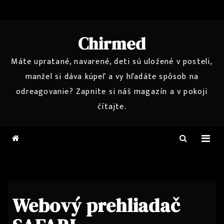
Skip
to
content
Chirmed
Máte upratané, navarené, deti sú uložené v posteli,
manžel si dáva kúpeľ a vy hľadáte spôsob na
odreagovanie? Zapnite si náš magazín a v pokoji
čítajte.
Webový prehliadač