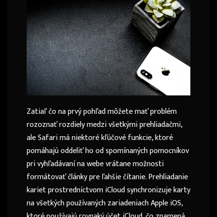
Zatiaľ čo na prvý pohľad môžete mať problém
rozoznať rozdiely medzi všetkými prehliadačmi,
ale Safari má niektoré kľúčové funkcie, ktoré
pomáhajú oddeliť ho od spomínaných pomocníkov
pri vyhľadávaní na webe vrátane možnosti
formátovať články pre ľahšie čítanie. Prehliadanie
kariet prostredníctvom iCloud synchronizuje karty
na všetkých používaných zariadeniach Apple iOS,
ktoré používajú rovnaký účet iCloud, čo znamená,