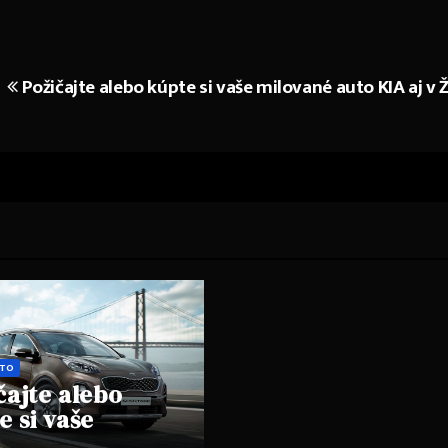
Požičajte alebo kúpte si vaše milované auto KIA aj v Ž
OTO
čajte alebo
e si vaše
vané auto KIA