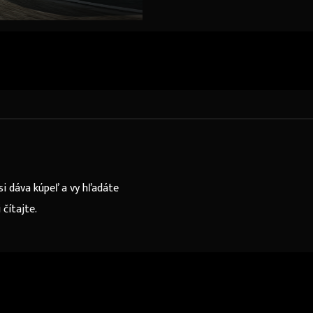
Žiline!
si dáva kúpeľ a vy hľadáte
čítajte.