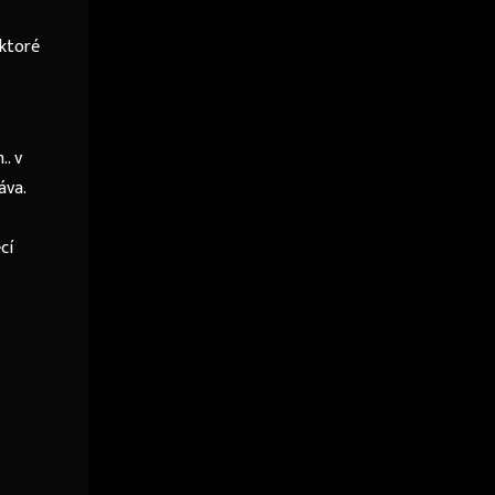
 ktoré
. v
áva.
cí