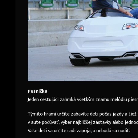
Pesnička
Jeden cestujúci zahmká všetkým známu melódiu piesne
Týmito hrami určite zabavíte deti počas jazdy a tiež
v aute počúvať, výber najbližšej zástavky alebo jedno
Vaše deti sa určite radi zapoja, a nebudú sa nudiť.