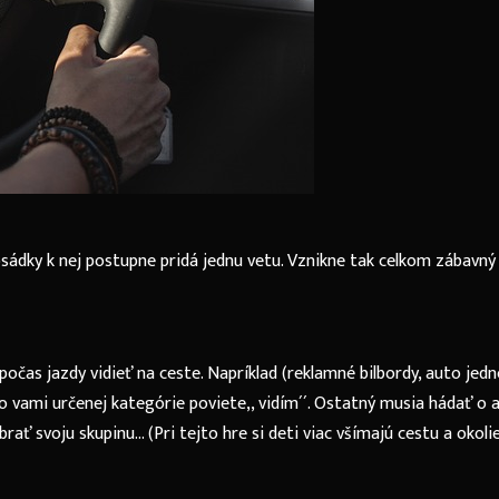
osádky k nej postupne pridá jednu vetu. Vznikne tak celkom zábavný
čas jazdy vidieť na ceste. Napríklad (reklamné bilbordy, auto jedn
 vami určenej kategórie poviete,, vidím´´. Ostatný musia hádať o 
ať svoju skupinu… (Pri tejto hre si deti viac všímajú cestu a okoli