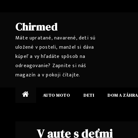
Skip
to
content
Chirmed
Máte upratané, navarené, deti sú
uložené v posteli, manžel si dáva
kúpeľ a vy hľadáte spôsob na
odreagovanie? Zapnite si náš
magazín a v pokoji čítajte.
AUTO MOTO
DETI
DOM A ZÁHR
V aute s deťmi