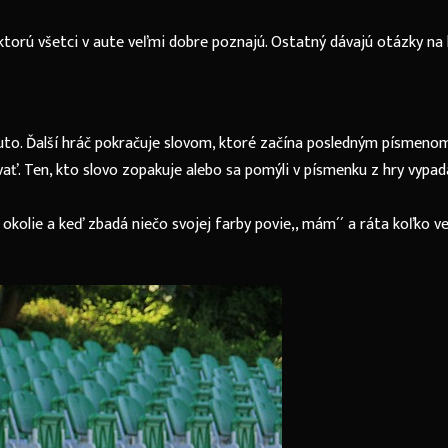
 ktorú všetci v aute veľmi dobre poznajú. Ostatný dávajú otázky na
uto. Ďalší hráč pokračuje slovom, ktoré začína posledným písmenom.
ť. Ten, kto slovo zopakuje alebo sa pomýli v písmenku z hry vypad
 okolie a keď zbadá niečo svojej farby povie,, mám´´ a ráta koľko ve