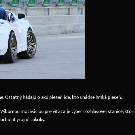
. Ostatný hádajú o akú pieseň ide, kto uhádne hmká pieseň.
. Výbornou motiváciou pre víťaza je výber rozhlasovej stanice, ktor
ducho obyčajné cukríky.