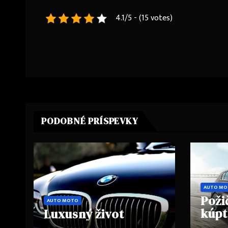
4.1/5 - (15 votes)
Navigace
pro
příspěvek
PODOBNÉ PRÍSPEVKY
AUTO M
Poži
AUTO MOTO
kúpt
Luxusný život
milo