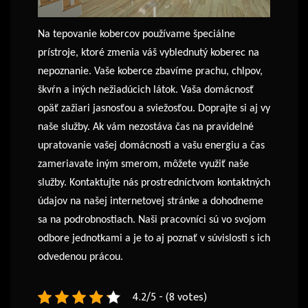
Na tepovanie kobercov používame špeciálne
prístroje, ktoré zmenia váš vyblednutý koberec na
nepoznanie. Vaše koberce zbavíme prachu, chlpov,
škvŕn a iných nežiadúcich látok. Vaša domácnosť
opäť zažiari jasnosťou a sviežosťou. Doprajte si aj vy
naše služby. Ak vám nezostáva čas na pravidelné
upratovanie vašej domácnosti a vašu energiu a čas
zameriavate iným smerom, môžete využiť naše
služby. Kontaktujte nás prostredníctvom kontaktných
údajov na našej internetovej stránke a dohodneme
sa na podrobnostiach. Naši pracovníci sú vo svojom
odbore jednotkami a je to aj poznať v súvislosti s ich
odvedenou prácou.
4.2/5 - (8 votes)