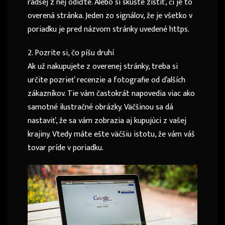
radšej z nej odíďte. Alebo si skúste zistiť, či je to
overená stránka. Jeden zo signálov, že je všetko v
poriadku je pred názvom stránky uvedené https.
2. Pozrite si, čo píšu druhí
Ak už nakupujete z overenej stránky, treba si
určite pozrieť recenzie a fotografie od ďalších
zákazníkov. Tie vám častokrát napovedia viac ako
samotné ilustračné obrázky. Väčšinou sa dá
nastaviť, že sa vám zobrazia aj kupujúci z vašej
krajiny. Vtedy máte ešte väčšiu istotu, že vám váš
tovar príde v poriadku.