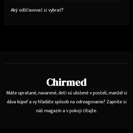
Aký odšťavovač si vybrať?
Chirmed
Máte upratané, navarené, deti sú uložené v posteli, manžel si
dáva kúpeľ a vy hľadáte spôsob na odreagovanie? Zapnite si
náš magazín a v pokoji čítajte.