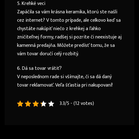
5. Krehké veci
Zapáčila sa vám krásna keramika, ktorú ste našli
cez internet? V tomto prípade, ale celkovo keď sa
chystáte nakúpiť niečo z krehkej a ľahko
zničiteľnej formy, radšej si pozrite či neexistuje aj
kamenná predajňa. Môžete predísť tomu, že sa
vám tovar doručí celý rozbitý.
6. Dá sa tovar vrátiť?
V neposlednom rade si všímajte, či sa dá daný
tovar reklamovať. Veľa šťastia pri nakupovaní!
3.3/5 - (12 votes)