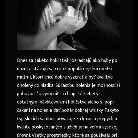
Dnes sa takéto holičstvá rozrastajú ako huby po
daždi a stávajú sa čoraz populárnejšími medzi
mužmi, ktorí chcú dobre vyzerať a byť kvalitne
oholený do hladka. Súčasťou holenia je možnosť si
pohovoriť a vymeniť si chlapské klebety s
ostatnými návštevníkmi holičstva alebo si popri
čakaní na holenie dať pohár dobrej whisky. Takýto
typ služieb sa dnes považuje za luxus a prepych a
kvalita poskytovaných služieb je na veľmi vysokej
úrovni. Všetky prostriedky, ktoré sa používajú pri