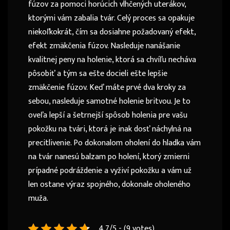
fúzov za pomoci horúcich vlhčených uterákov,
ktorými vám zabalia tvár. Celý proces sa opakuje
niekoľkokrát, čím sa dosiahne požadovaný efekt,
efekt zmäkčenia fúzov. Nasleduje nanášanie
kvalitnej peny na holenie, ktorá sa chvíľu necháva
pôsobiť a tým sa ešte docieli ešte lepšie
zmäkčenie fúzov. Keď máte prvé dva kroky za
sebou, nasleduje samotné holenie britvou. Je to
oveľa lepší a šetrnejší spôsob holenia pre vašu
pokožku na tvári, ktorá je inak dosť náchylná na
precitlivenie. Po dokonalom oholení do hladka vám
na tvár nanesú balzam po holení, ktorý zmierni
prípadné podráždenie a vyživí pokožku a vám už
len ostane výraz spojného, dokonale oholeného
muža.
4.7/5 - (9 votes)