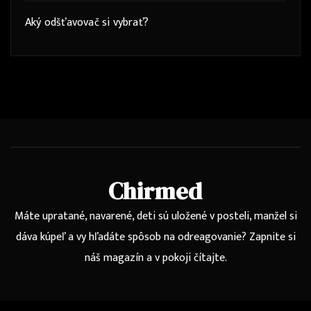
Aký odšťavovač si vybrať?
Chirmed
Máte upratané, navarené, deti sú uložené v posteli, manžel si
dáva kúpeľ a vy hľadáte spôsob na odreagovanie? Zapnite si
náš magazín a v pokoji čítajte.