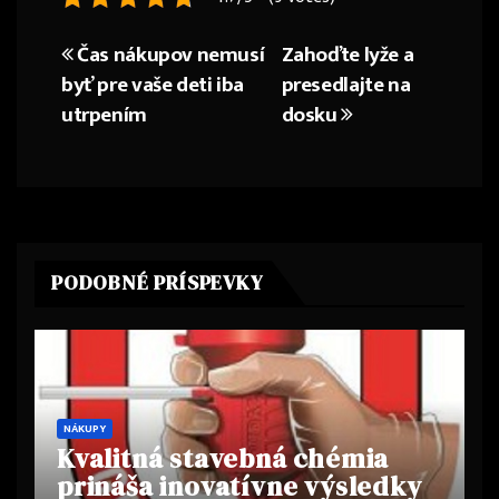
Čas nákupov nemusí
Zahoďte lyže a
Navigace
byť pre vaše deti iba
presedlajte na
pro
utrpením
dosku
příspěvek
PODOBNÉ PRÍSPEVKY
NÁKUPY
Kvalitná stavebná chémia
prináša inovatívne výsledky