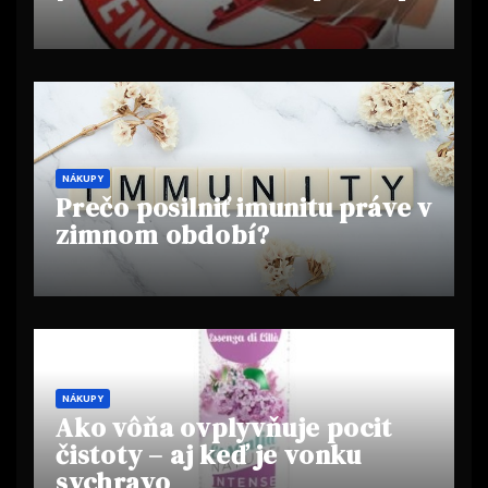
NÁKUPY
Prečo posilniť imunitu práve v
zimnom období?
NÁKUPY
Ako vôňa ovplyvňuje pocit
čistoty – aj keď je vonku
sychravo