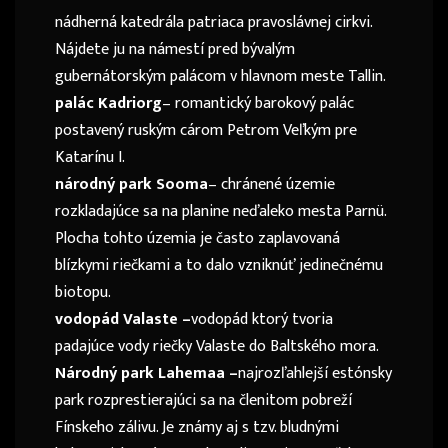
nádherná katedrála patriaca pravoslávnej cirkvi.
Nájdete ju na námestí pred bývalým
gubernátorským palácom v hlavnom meste Tallin.
palác Kadriorg
– romantický barokový palác
postavený ruským cárom Petrom Veľkým pre
Katarínu I.
národný park Sooma
– chránené územie
rozkladajúce sa na planine neďaleko mesta Parnü.
Plocha tohto územia je často zaplavovaná
blízkymi riečkami a to dalo vzniknúť jedinečnému
biotopu.
vodopád Valaste –
vodopád ktorý tvoria
padajúce vody riečky Valaste do Baltského mora.
Národný park Lahemaa –
najrozľahlejší estónsky
park rozprestierajúci sa na členitom pobreží
Fínskeho zálivu. Je známy aj s tzv. bludnými