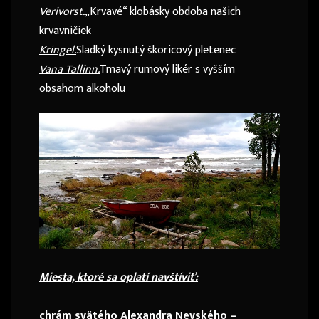
Verivorst.
„Krvavé“ klobásky obdoba našich
krvavničiek
Kringel.
Sladký kysnutý škoricový pletenec
Vana Tallinn.
Tmavý rumový likér s vyšším
obsahom alkoholu
Miesta, ktoré sa oplatí navštíviť:
chrám svätého Alexandra Nevského –