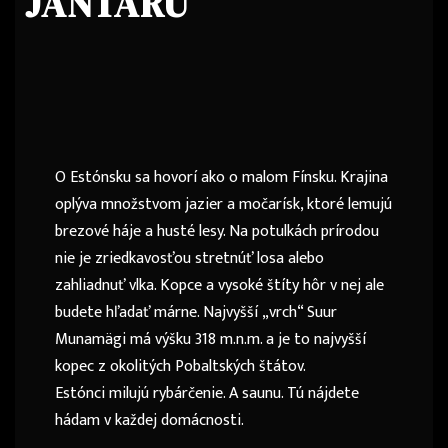
JANTÁRU
O Estónsku sa hovorí ako o malom Fínsku. Krajina
oplýva množstvom jazier a močarísk, ktoré lemujú
brezové háje a husté lesy. Na potulkách prírodou
nie je zriedkavosťou stretnúť losa alebo
zahliadnuť vlka. Kopce a vysoké štíty hôr v nej ale
budete hľadať márne. Najvyšší „vrch“ Suur
Munamägi má výšku 318 m.n.m. a je to najvyšší
kopec z okolitých Pobaltských štátov.
Estónci milujú rybárčenie. A saunu. Tú nájdete
hádam v každej domácnosti.