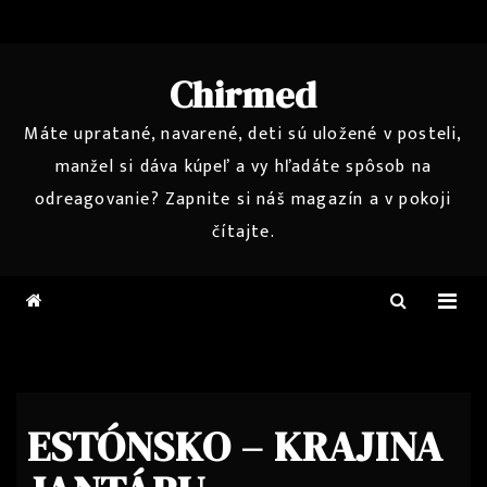
Skip
to
content
Chirmed
Máte upratané, navarené, deti sú uložené v posteli,
manžel si dáva kúpeľ a vy hľadáte spôsob na
odreagovanie? Zapnite si náš magazín a v pokoji
čítajte.
ESTÓNSKO – KRAJINA