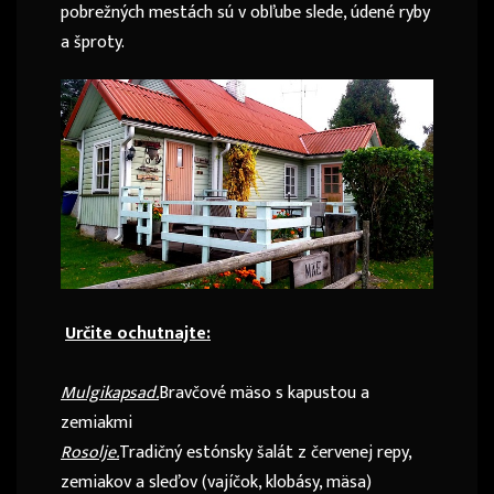
pobrežných mestách sú v obľube slede, údené ryby
a šproty.
Určite ochutnajte:
Mulgikapsad.
Bravčové mäso s kapustou a
zemiakmi
Rosolje.
Tradičný estónsky šalát z červenej repy,
zemiakov a sleďov (vajíčok, klobásy, mäsa)